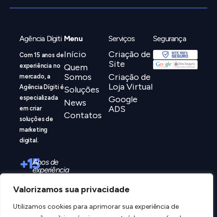
Agência Dígiti
Menu
Serviços
Segurança
Início
Criação de
Com 15 anos de
Site
Quem
experiência no
Somos
Criação de
mercado, a
Loja Virtual
Agência Dígiti é
Soluções
especializada
Google
News
ADS
em criar
Contatos
soluções de
marketing
digital.
+15
Anos de
experiência
Valorizamos sua privacidade
Utilizamos cookies para aprimorar sua experiência de