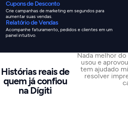
Cupons de Desconto
Crie campanhas de marketing em segundos para
aumentar suas vendas.
Relatório de Vendas
Acompanhe faturamento, pedidos e clientes em um
painel intuitivo.
Nada melhor do 
usou e aprovou
tem ajudado mi
Histórias reais de
resolver impr
quem já confiou
c
na Dígiti